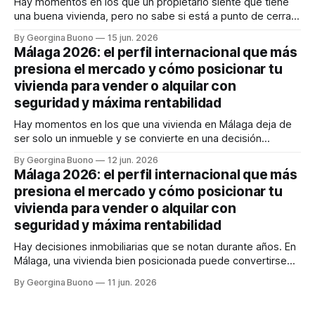
Hay momentos en los que un propietario siente que tiene
una buena vivienda, pero no sabe si está a punto de cerrar
un gran negocio o de dejar dinero sobre la mesa. En
By Georgina Buono
15 jun. 2026
Málaga, esa duda pesa más que nunca. El sueño
Málaga 2026: el perfil internacional que más
mediterráneo sigue atrayendo capital, talento y familias
presiona el mercado y cómo posicionar tu
internacionales,
vivienda para vender o alquilar con
seguridad y máxima rentabilidad
Hay momentos en los que una vivienda en Málaga deja de
ser solo un inmueble y se convierte en una decisión
estratégica. Si vendes, temes quedarte corto y malvender
By Georgina Buono
12 jun. 2026
en un mercado donde el comprador internacional llega
Málaga 2026: el perfil internacional que más
rápido, bien informado y con poder de decisión. Si alquilas,
presiona el mercado y cómo posicionar tu
quieres rentabilidad, sí,
vivienda para vender o alquilar con
seguridad y máxima rentabilidad
Hay decisiones inmobiliarias que se notan durante años. En
Málaga, una vivienda bien posicionada puede convertirse
en un activo muy rentable; una mal enfocada, en cambio,
By Georgina Buono
11 jun. 2026
puede traducirse en meses de espera, visitas
improductivas, inquilinos inadecuados o una venta por