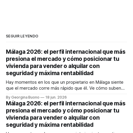
SEGUIR LEYENDO
Málaga 2026: el perfil internacional que más
presiona el mercado y cómo posicionar tu
vivienda para vender o alquilar con
seguridad y máxima rentabilidad
Hay momentos en los que un propietario en Málaga siente
que el mercado corre más rápido que él. Ve cómo suben
los precios, cómo cambia la demanda y cómo llegan
By Georgina Buono
18 jun. 2026
compradores e inquilinos internacionales con expectativas
Málaga 2026: el perfil internacional que más
muy concretas. Y entonces aparece la gran duda: ¿vendo
presiona el mercado y cómo posicionar tu
ahora, alquilo, espero o estoy
vivienda para vender o alquilar con
seguridad y máxima rentabilidad