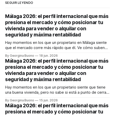
SEGUIR LEYENDO
Málaga 2026: el perfil internacional que más
presiona el mercado y cómo posicionar tu
vivienda para vender o alquilar con
seguridad y máxima rentabilidad
Hay momentos en los que un propietario en Málaga siente
que el mercado corre más rápido que él. Ve cómo suben
los precios, cómo cambia la demanda y cómo llegan
By Georgina Buono
18 jun. 2026
compradores e inquilinos internacionales con expectativas
Málaga 2026: el perfil internacional que más
muy concretas. Y entonces aparece la gran duda: ¿vendo
presiona el mercado y cómo posicionar tu
ahora, alquilo, espero o estoy
vivienda para vender o alquilar con
seguridad y máxima rentabilidad
Hay momentos en los que un propietario siente que tiene
una buena vivienda, pero no sabe si está a punto de cerrar
un gran negocio o de dejar dinero sobre la mesa. En
By Georgina Buono
15 jun. 2026
Málaga, esa duda pesa más que nunca. El sueño
Málaga 2026: el perfil internacional que más
mediterráneo sigue atrayendo capital, talento y familias
presiona el mercado y cómo posicionar tu
internacionales,