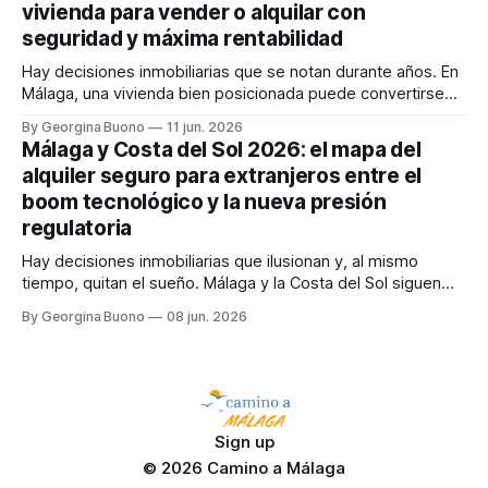
vivienda para vender o alquilar con
seguridad y máxima rentabilidad
Hay decisiones inmobiliarias que se notan durante años. En
Málaga, una vivienda bien posicionada puede convertirse
en un activo muy rentable; una mal enfocada, en cambio,
By Georgina Buono
11 jun. 2026
puede traducirse en meses de espera, visitas
Málaga y Costa del Sol 2026: el mapa del
improductivas, inquilinos inadecuados o una venta por
alquiler seguro para extranjeros entre el
debajo de su verdadero valor. Y ahí aparece la gran
boom tecnológico y la nueva presión
regulatoria
Hay decisiones inmobiliarias que ilusionan y, al mismo
tiempo, quitan el sueño. Málaga y la Costa del Sol siguen
vendiendo una promesa poderosa: sol, mar, conectividad
By Georgina Buono
08 jun. 2026
internacional, talento global y calidad de vida. Pero en 2026
esa postal mediterránea convive con otra realidad mucho
menos romántica: más competencia por cada
Sign up
© 2026 Camino a Málaga