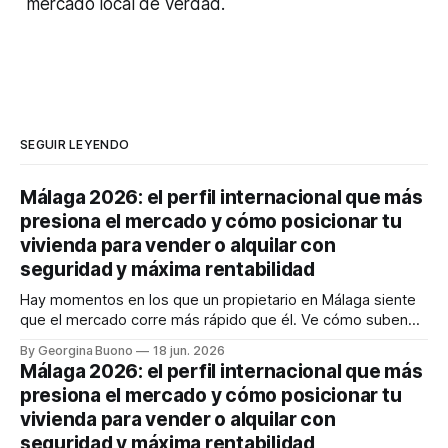
mercado local de verdad.
SEGUIR LEYENDO
Málaga 2026: el perfil internacional que más
presiona el mercado y cómo posicionar tu
vivienda para vender o alquilar con
seguridad y máxima rentabilidad
Hay momentos en los que un propietario en Málaga siente
que el mercado corre más rápido que él. Ve cómo suben
los precios, cómo cambia la demanda y cómo llegan
By Georgina Buono
18 jun. 2026
compradores e inquilinos internacionales con expectativas
Málaga 2026: el perfil internacional que más
muy concretas. Y entonces aparece la gran duda: ¿vendo
presiona el mercado y cómo posicionar tu
ahora, alquilo, espero o estoy
vivienda para vender o alquilar con
seguridad y máxima rentabilidad