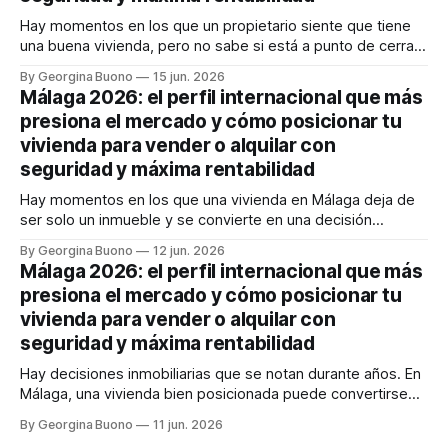
Hay momentos en los que un propietario siente que tiene
una buena vivienda, pero no sabe si está a punto de cerrar
un gran negocio o de dejar dinero sobre la mesa. En
By Georgina Buono
15 jun. 2026
Málaga, esa duda pesa más que nunca. El sueño
Málaga 2026: el perfil internacional que más
mediterráneo sigue atrayendo capital, talento y familias
presiona el mercado y cómo posicionar tu
internacionales,
vivienda para vender o alquilar con
seguridad y máxima rentabilidad
Hay momentos en los que una vivienda en Málaga deja de
ser solo un inmueble y se convierte en una decisión
estratégica. Si vendes, temes quedarte corto y malvender
By Georgina Buono
12 jun. 2026
en un mercado donde el comprador internacional llega
Málaga 2026: el perfil internacional que más
rápido, bien informado y con poder de decisión. Si alquilas,
presiona el mercado y cómo posicionar tu
quieres rentabilidad, sí,
vivienda para vender o alquilar con
seguridad y máxima rentabilidad
Hay decisiones inmobiliarias que se notan durante años. En
Málaga, una vivienda bien posicionada puede convertirse
en un activo muy rentable; una mal enfocada, en cambio,
By Georgina Buono
11 jun. 2026
puede traducirse en meses de espera, visitas