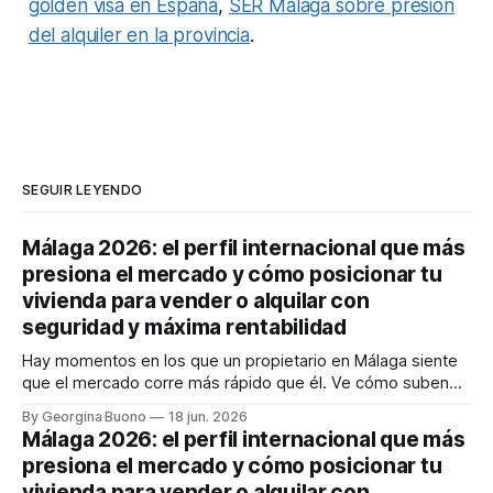
golden visa en España
,
SER Málaga sobre presión
del alquiler en la provincia
.
SEGUIR LEYENDO
Málaga 2026: el perfil internacional que más
presiona el mercado y cómo posicionar tu
vivienda para vender o alquilar con
seguridad y máxima rentabilidad
Hay momentos en los que un propietario en Málaga siente
que el mercado corre más rápido que él. Ve cómo suben
los precios, cómo cambia la demanda y cómo llegan
By Georgina Buono
18 jun. 2026
compradores e inquilinos internacionales con expectativas
Málaga 2026: el perfil internacional que más
muy concretas. Y entonces aparece la gran duda: ¿vendo
presiona el mercado y cómo posicionar tu
ahora, alquilo, espero o estoy
vivienda para vender o alquilar con