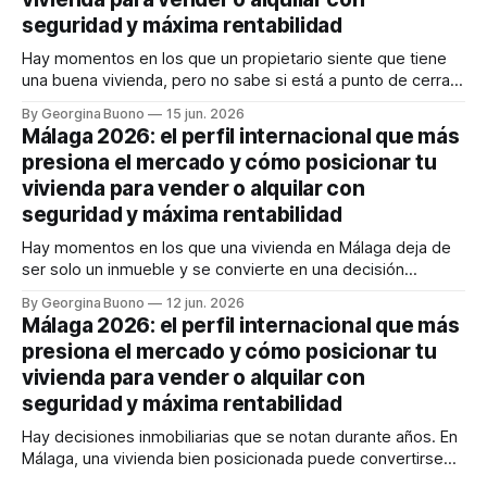
seguridad y máxima rentabilidad
Hay momentos en los que un propietario siente que tiene
una buena vivienda, pero no sabe si está a punto de cerrar
un gran negocio o de dejar dinero sobre la mesa. En
By Georgina Buono
15 jun. 2026
Málaga, esa duda pesa más que nunca. El sueño
Málaga 2026: el perfil internacional que más
mediterráneo sigue atrayendo capital, talento y familias
presiona el mercado y cómo posicionar tu
internacionales,
vivienda para vender o alquilar con
seguridad y máxima rentabilidad
Hay momentos en los que una vivienda en Málaga deja de
ser solo un inmueble y se convierte en una decisión
estratégica. Si vendes, temes quedarte corto y malvender
By Georgina Buono
12 jun. 2026
en un mercado donde el comprador internacional llega
Málaga 2026: el perfil internacional que más
rápido, bien informado y con poder de decisión. Si alquilas,
presiona el mercado y cómo posicionar tu
quieres rentabilidad, sí,
vivienda para vender o alquilar con
seguridad y máxima rentabilidad
Hay decisiones inmobiliarias que se notan durante años. En
Málaga, una vivienda bien posicionada puede convertirse
en un activo muy rentable; una mal enfocada, en cambio,