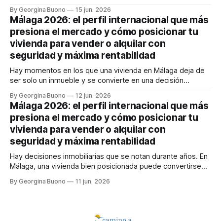
un gran negocio o de dejar dinero sobre la mesa. En
By Georgina Buono
15 jun. 2026
Málaga, esa duda pesa más que nunca. El sueño
Málaga 2026: el perfil internacional que más
mediterráneo sigue atrayendo capital, talento y familias
presiona el mercado y cómo posicionar tu
internacionales,
vivienda para vender o alquilar con
seguridad y máxima rentabilidad
Hay momentos en los que una vivienda en Málaga deja de
ser solo un inmueble y se convierte en una decisión
estratégica. Si vendes, temes quedarte corto y malvender
By Georgina Buono
12 jun. 2026
en un mercado donde el comprador internacional llega
Málaga 2026: el perfil internacional que más
rápido, bien informado y con poder de decisión. Si alquilas,
presiona el mercado y cómo posicionar tu
quieres rentabilidad, sí,
vivienda para vender o alquilar con
seguridad y máxima rentabilidad
Hay decisiones inmobiliarias que se notan durante años. En
Málaga, una vivienda bien posicionada puede convertirse
en un activo muy rentable; una mal enfocada, en cambio,
By Georgina Buono
11 jun. 2026
puede traducirse en meses de espera, visitas
improductivas, inquilinos inadecuados o una venta por
debajo de su verdadero valor. Y ahí aparece la gran