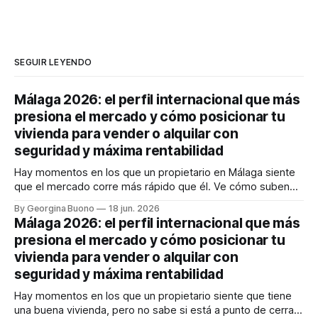
SEGUIR LEYENDO
Málaga 2026: el perfil internacional que más
presiona el mercado y cómo posicionar tu
vivienda para vender o alquilar con
seguridad y máxima rentabilidad
Hay momentos en los que un propietario en Málaga siente
que el mercado corre más rápido que él. Ve cómo suben
los precios, cómo cambia la demanda y cómo llegan
By Georgina Buono
18 jun. 2026
compradores e inquilinos internacionales con expectativas
Málaga 2026: el perfil internacional que más
muy concretas. Y entonces aparece la gran duda: ¿vendo
presiona el mercado y cómo posicionar tu
ahora, alquilo, espero o estoy
vivienda para vender o alquilar con
seguridad y máxima rentabilidad
Hay momentos en los que un propietario siente que tiene
una buena vivienda, pero no sabe si está a punto de cerrar