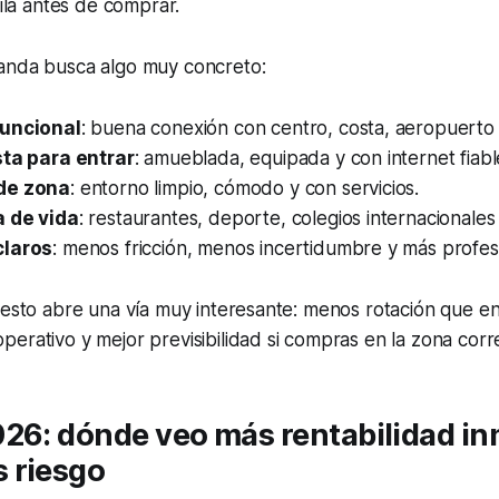
uila antes de comprar.
anda busca algo muy concreto:
funcional
: buena conexión con centro, costa, aeropuerto
sta para entrar
: amueblada, equipada y con internet fiabl
de zona
: entorno limpio, cómodo y con servicios.
a de vida
: restaurantes, deporte, colegios internacionales 
claros
: menos fricción, menos incertidumbre y más profes
 esto abre una vía muy interesante: menos rotación que en
erativo y mejor previsibilidad si compras en la zona corr
26: dónde veo más rentabilidad in
 riesgo