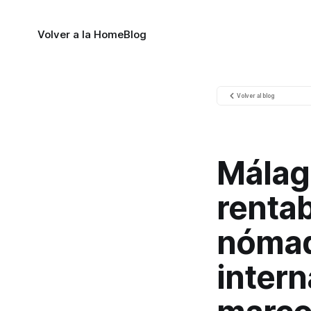
Volver a la Home
Blog
Volver al blog
Málag
rentab
nómad
intern