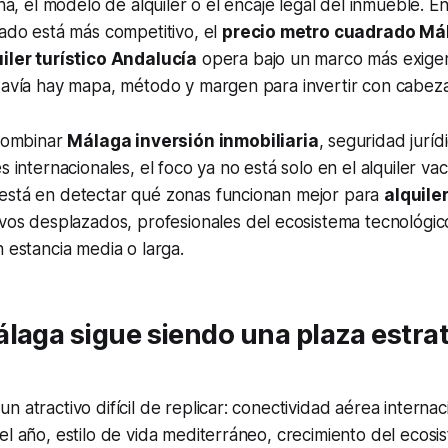
zona, el modelo de alquiler o el encaje legal del inmueble. 
cado está más competitivo, el
precio metro cuadrado Má
iler turístico Andalucía
opera bajo un marco más exige
davía hay mapa, método y margen para invertir con cabeza
 combinar
Málaga inversión inmobiliaria
, seguridad jurí
s internacionales, el foco ya no está solo en el alquiler vac
está en detectar qué zonas funcionan mejor para
alquile
ivos desplazados, profesionales del ecosistema tecnológico
n estancia media o larga.
laga sigue siendo una plaza estra
 atractivo difícil de replicar: conectividad aérea internaci
el año, estilo de vida mediterráneo, crecimiento del ecosi