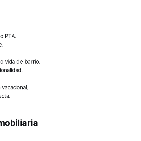
 o PTA.
e.
o vida de barrio.
ionalidad.
 vacacional,
ecta.
mobiliaria