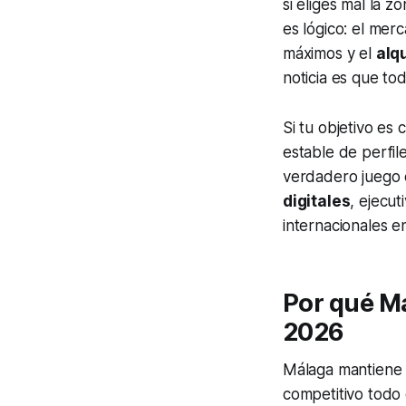
si eliges mal la 
es lógico: el mer
máximos y el
alqu
noticia es que to
Si tu objetivo es
estable de perfile
verdadero juego 
digitales
, ejecut
internacionales e
Por qué Má
2026
Málaga mantiene un
competitivo todo 