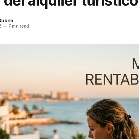
del alquiler turístico
Buono
6
—
7 min read