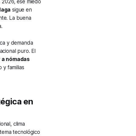
En 2026, ese miedo
laga
sigue en
nte. La buena
.
dica y demanda
acional puro. El
r a nómadas
 y familias
tégica en
onal, clima
stema tecnológico