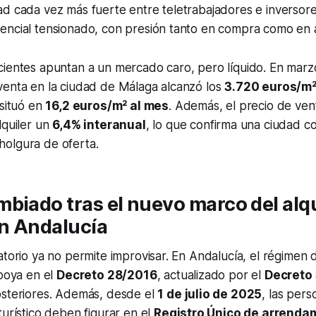
ad cada vez más fuerte entre teletrabajadores e inversor
ncial tensionado, con presión tanto en compra como en al
cientes apuntan a un mercado caro, pero líquido. En marz
venta en la ciudad de Málaga alcanzó los
3.720 euros/m
 situó en
16,2 euros/m² al mes
. Además, el precio de ve
lquiler un
6,4% interanual
, lo que confirma una ciudad c
olgura de oferta.
biado tras el nuevo marco del alqu
en Andalucía
atorio ya no permite improvisar. En Andalucía, el régimen 
apoya en el
Decreto 28/2016
, actualizado por el
Decreto
osteriores. Además, desde el
1 de julio de 2025
, las pers
turístico deben figurar en el
Registro Único de arrenda