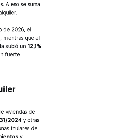
es. A eso se suma
quiler.
o de 2026, el
²
, mientras que el
nta subió un
12,1%
on fuerte
iler
de viviendas de
 31/2024
y otras
onas titulares de
mientos
y