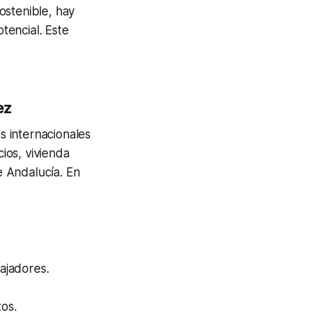
ostenible, hay
tencial. Este
ez
es internacionales
cios, vivienda
 Andalucía. En
bajadores.
tos.