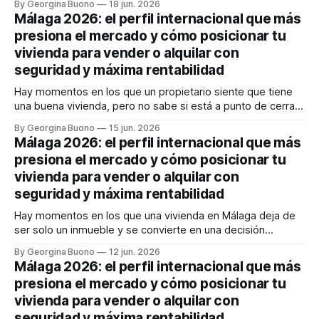
By Georgina Buono
18 jun. 2026
compradores e inquilinos internacionales con expectativas
Málaga 2026: el perfil internacional que más
muy concretas. Y entonces aparece la gran duda: ¿vendo
presiona el mercado y cómo posicionar tu
ahora, alquilo, espero o estoy
vivienda para vender o alquilar con
seguridad y máxima rentabilidad
Hay momentos en los que un propietario siente que tiene
una buena vivienda, pero no sabe si está a punto de cerrar
un gran negocio o de dejar dinero sobre la mesa. En
By Georgina Buono
15 jun. 2026
Málaga, esa duda pesa más que nunca. El sueño
Málaga 2026: el perfil internacional que más
mediterráneo sigue atrayendo capital, talento y familias
presiona el mercado y cómo posicionar tu
internacionales,
vivienda para vender o alquilar con
seguridad y máxima rentabilidad
Hay momentos en los que una vivienda en Málaga deja de
ser solo un inmueble y se convierte en una decisión
estratégica. Si vendes, temes quedarte corto y malvender
By Georgina Buono
12 jun. 2026
en un mercado donde el comprador internacional llega
Málaga 2026: el perfil internacional que más
rápido, bien informado y con poder de decisión. Si alquilas,
presiona el mercado y cómo posicionar tu
quieres rentabilidad, sí,
vivienda para vender o alquilar con
seguridad y máxima rentabilidad