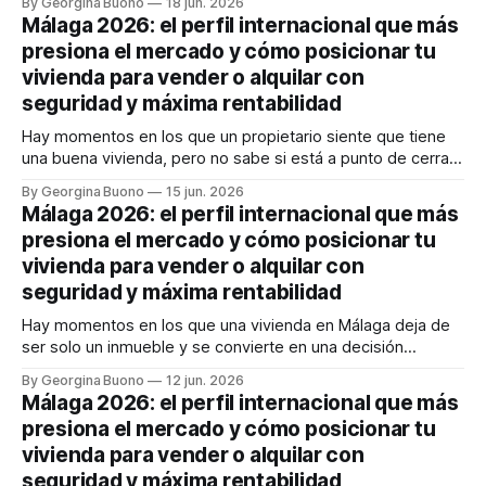
By Georgina Buono
18 jun. 2026
compradores e inquilinos internacionales con expectativas
Málaga 2026: el perfil internacional que más
muy concretas. Y entonces aparece la gran duda: ¿vendo
presiona el mercado y cómo posicionar tu
ahora, alquilo, espero o estoy
vivienda para vender o alquilar con
seguridad y máxima rentabilidad
Hay momentos en los que un propietario siente que tiene
una buena vivienda, pero no sabe si está a punto de cerrar
un gran negocio o de dejar dinero sobre la mesa. En
By Georgina Buono
15 jun. 2026
Málaga, esa duda pesa más que nunca. El sueño
Málaga 2026: el perfil internacional que más
mediterráneo sigue atrayendo capital, talento y familias
presiona el mercado y cómo posicionar tu
internacionales,
vivienda para vender o alquilar con
seguridad y máxima rentabilidad
Hay momentos en los que una vivienda en Málaga deja de
ser solo un inmueble y se convierte en una decisión
estratégica. Si vendes, temes quedarte corto y malvender
By Georgina Buono
12 jun. 2026
en un mercado donde el comprador internacional llega
Málaga 2026: el perfil internacional que más
rápido, bien informado y con poder de decisión. Si alquilas,
presiona el mercado y cómo posicionar tu
quieres rentabilidad, sí,
vivienda para vender o alquilar con
seguridad y máxima rentabilidad