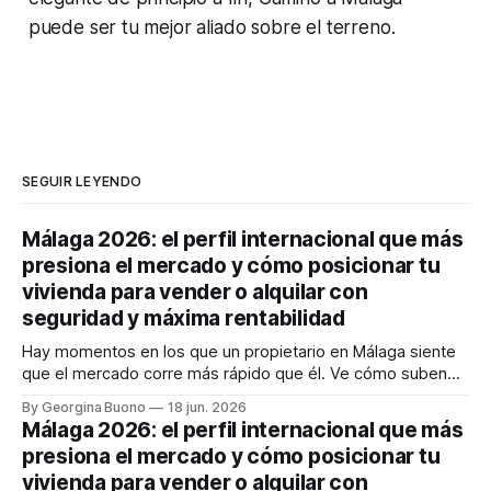
puede ser tu mejor aliado sobre el terreno.
SEGUIR LEYENDO
Málaga 2026: el perfil internacional que más
presiona el mercado y cómo posicionar tu
vivienda para vender o alquilar con
seguridad y máxima rentabilidad
Hay momentos en los que un propietario en Málaga siente
que el mercado corre más rápido que él. Ve cómo suben
los precios, cómo cambia la demanda y cómo llegan
By Georgina Buono
18 jun. 2026
compradores e inquilinos internacionales con expectativas
Málaga 2026: el perfil internacional que más
muy concretas. Y entonces aparece la gran duda: ¿vendo
presiona el mercado y cómo posicionar tu
ahora, alquilo, espero o estoy
vivienda para vender o alquilar con