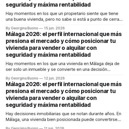
seguridad y máxima rentabilidad
Hay momentos en los que un propietario siente que tiene
una buena vivienda, pero no sabe si está a punto de cerrar
un gran negocio o de dejar dinero sobre la mesa. En
By Georgina Buono
15 jun. 2026
Málaga, esa duda pesa más que nunca. El sueño
Málaga 2026: el perfil internacional que más
mediterráneo sigue atrayendo capital, talento y familias
presiona el mercado y cómo posicionar tu
internacionales,
vivienda para vender o alquilar con
seguridad y máxima rentabilidad
Hay momentos en los que una vivienda en Málaga deja de
ser solo un inmueble y se convierte en una decisión
estratégica. Si vendes, temes quedarte corto y malvender
By Georgina Buono
12 jun. 2026
en un mercado donde el comprador internacional llega
Málaga 2026: el perfil internacional que más
rápido, bien informado y con poder de decisión. Si alquilas,
presiona el mercado y cómo posicionar tu
quieres rentabilidad, sí,
vivienda para vender o alquilar con
seguridad y máxima rentabilidad
Hay decisiones inmobiliarias que se notan durante años. En
Málaga, una vivienda bien posicionada puede convertirse
en un activo muy rentable; una mal enfocada, en cambio,
By Georgina Buono
11 jun. 2026