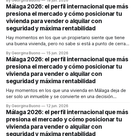
By Georgina Buono
18 jun. 2026
compradores e inquilinos internacionales con expectativas
Málaga 2026: el perfil internacional que más
muy concretas. Y entonces aparece la gran duda: ¿vendo
presiona el mercado y cómo posicionar tu
ahora, alquilo, espero o estoy
vivienda para vender o alquilar con
seguridad y máxima rentabilidad
Hay momentos en los que un propietario siente que tiene
una buena vivienda, pero no sabe si está a punto de cerrar
un gran negocio o de dejar dinero sobre la mesa. En
By Georgina Buono
15 jun. 2026
Málaga, esa duda pesa más que nunca. El sueño
Málaga 2026: el perfil internacional que más
mediterráneo sigue atrayendo capital, talento y familias
presiona el mercado y cómo posicionar tu
internacionales,
vivienda para vender o alquilar con
seguridad y máxima rentabilidad
Hay momentos en los que una vivienda en Málaga deja de
ser solo un inmueble y se convierte en una decisión
estratégica. Si vendes, temes quedarte corto y malvender
By Georgina Buono
12 jun. 2026
en un mercado donde el comprador internacional llega
Málaga 2026: el perfil internacional que más
rápido, bien informado y con poder de decisión. Si alquilas,
presiona el mercado y cómo posicionar tu
quieres rentabilidad, sí,
vivienda para vender o alquilar con
seguridad y máxima rentabilidad