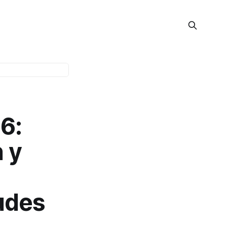
6:
 y
audes