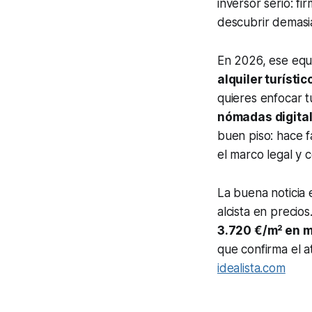
inversor serio: f
descubrir demasia
En 2026, ese equil
alquiler turísti
quieres enfocar t
nómadas digita
buen piso: hace f
el marco legal y 
La buena noticia
alcista en precio
3.720 €/m² en 
que confirma el a
idealista.com