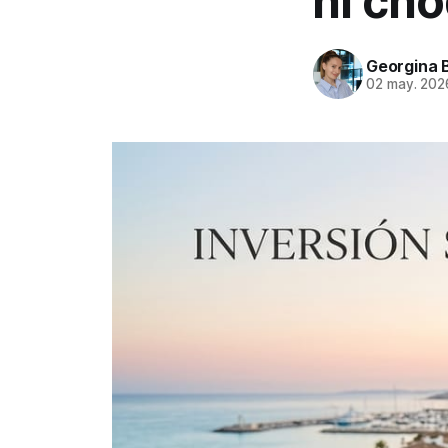
ni cho
Georgina 
02 may. 202