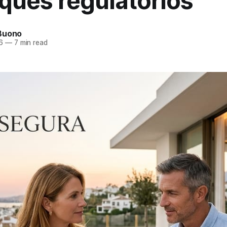
ques regulatorios
Buono
6
—
7 min read