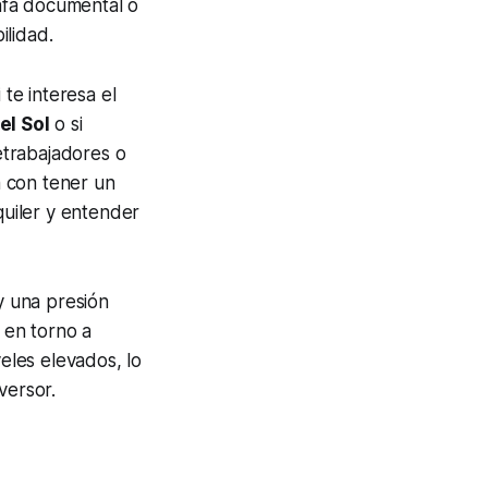
tafa documental o
ilidad.
 te interesa el
el Sol
o si
letrabajadores o
a con tener un
quiler y entender
y una presión
 en torno a
veles elevados, lo
versor.