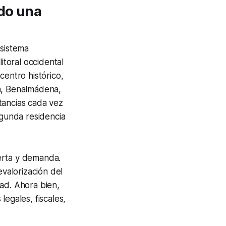
ndo una
osistema
itoral occidental
centro histórico,
na, Benalmádena,
tancias cada vez
egunda residencia
ferta y demanda.
evalorización del
ad. Ahora bien,
egales, fiscales,