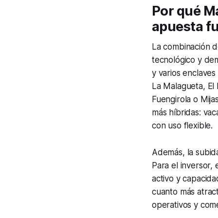
Por qué Má
apuesta f
La combinación de
tecnológico y dema
y varios enclaves
La Malagueta, El
Fuengirola o Mija
más híbridas: vac
con uso flexible.
Además, la subid
Para el inversor,
activo y capacida
cuanto más atract
operativos y come