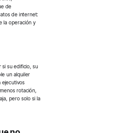
ue de
atos de internet:
e la operación y
si su edificio, su
e un alquiler
 ejecutivos
 menos rotación,
ja, pero solo si la
que no