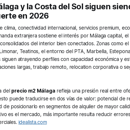
laga y la Costa del Sol siguen sie
uerte en 2026
 clima, conectividad internacional, servicios premium, ec
nda extranjera sostiene el interés por Málaga capital, el l
 consolidados del interior bien conectados. Zonas como el 
 Limonar, Teatinos, el entorno del PTA, Marbella, Estepo
s siguen atrayendo perfiles con capacidad económica y es
aciones largas, trabajo remoto, relocation corporativa o s
a del
precio m2 Málaga
refleja una presión real entre o
 esto puede traducirse en dos vías de valor: potencial de r
d de posicionarlo en segmentos de alquiler de mayor calid
ivo es el mercado, más importante resulta reducir errores l
rciales.
idealista.com