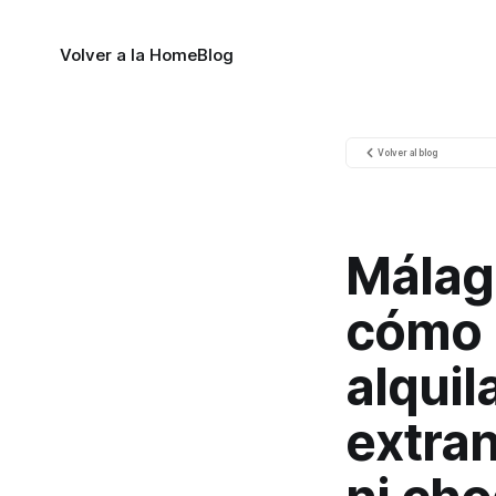
Volver a la Home
Blog
Volver al blog
Málaga
cómo p
alquil
extran