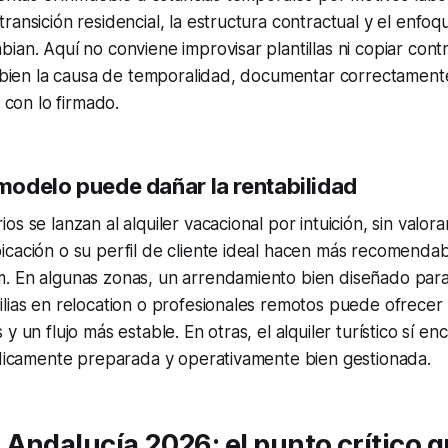
ransición residencial, la estructura contractual y el enfoq
ian. Aquí no conviene improvisar plantillas ni copiar contr
r bien la causa de temporalidad, documentar correctament
l con lo firmado.
 modelo puede dañar la rentabilidad
s se lanzan al alquiler vacacional por intuición, sin valorar 
cación o su perfil de cliente ideal hacen más recomendabl
. En algunas zonas, un arrendamiento bien diseñado para
lias en relocation o profesionales remotos puede ofrecer
y un flujo más estable. En otras, el alquiler turístico sí enca
ídicamente preparada y operativamente bien gestionada.
Andalucía 2026: el punto crítico 