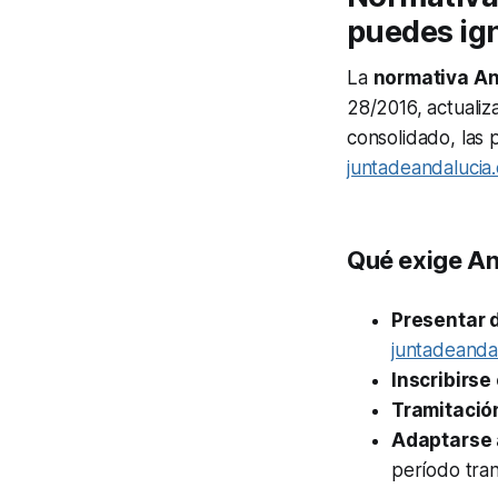
puedes ig
La
normativa An
28/2016, actualiz
consolidado, las 
juntadeandalucia.
Qué exige And
Presentar 
juntadeandal
Inscribirse
Tramitació
Adaptarse 
período tran