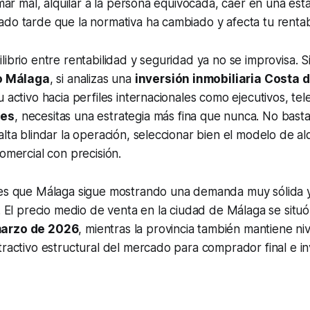
irmar mal, alquilar a la persona equivocada, caer en una es
do tarde que la normativa ha cambiado y afecta tu rentab
ibrio entre rentabilidad y seguridad ya no se improvisa. Si
co Málaga
, si analizas una
inversión inmobiliaria Costa d
u activo hacia perfiles internacionales como ejecutivos, te
les
, necesitas una estrategia más fina que nunca. No bast
alta blindar la operación, seleccionar bien el modelo de al
comercial con precisión.
 es que Málaga sigue mostrando una demanda muy sólida 
s. El precio medio de venta en la ciudad de Málaga se situó
marzo de 2026
, mientras la provincia también mantiene ni
tractivo estructural del mercado para comprador final e in