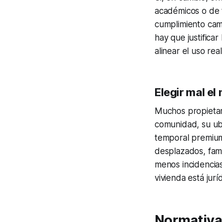
académicos o de t
cumplimiento camb
hay que justifica
alinear el uso rea
Elegir mal el
Muchos propietario
comunidad, su ubi
temporal premium
desplazados, fami
menos incidencias 
vivienda está jur
Normativa 